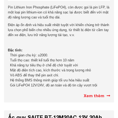
Pin Lithium Iron Phosphate (LiFePO4), còn được gọi là pin LFP, là
một loại pin lithium-ion có khả năng sạc lại được biết đến với mật
độ năng lượng cao và tuổi thọ dài.
Điện áp ổn định và hiệu suất nhiệt tuyệt vời khiến chúng trở thành
lựa chọn phổ biến cho nhiều ứng dụng, từ thiết bị điện tử cầm tay
đến xe điện, lưu trữ năng lượng tái tạo, v.v.
Đặc tính:
Thời gian chu kỳ: ≥2000.
Tuổi thọ cao: thiết kế tuổi thọ hơn 10 năm
Khả năng tự tiêu thụ ở chế độ chờ tuyệt vời
Mật độ điện tích cao, kích thước và trọng lượng nhỏ
Vỏ ABS để thay thế pin axit chì.
Hệ thống BMS thông minh giúp tối ưu hóa hiệu suất
Gói LiFePO4 12V/24V, độ an toàn và độ tin cậy vượt trội
Xem thêm
Ắc quy SAITE BT-12M20AC 12V 20Ah