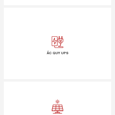
ẮC QUY UPS
ẮC QUY UPS
NĂNG LƯỢNG MẶT TRỜI