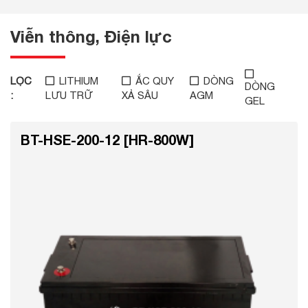
Viễn thông, Điện lực
LỌC
LITHIUM
ẮC QUY
DÒNG
DÒNG
:
LƯU TRỮ
XẢ SÂU
AGM
GEL
BT-HSE-200-12 [HR-800W]