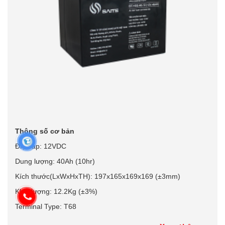
Thông số cơ bản
Điện áp: 12VDC
Dung lượng: 40Ah (10hr)
Kích thước(LxWxHxTH): 197x165x169x169 (±3mm)
Khối lượng: 12.2Kg (±3%)
Terminal Type: T68