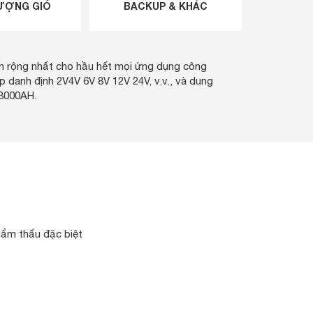
ƯỢNG GIÓ
BACKUP & KHÁC
in rộng nhất cho hầu hết mọi ứng dụng công
áp danh định 2V4V 6V 8V 12V 24V, v.v., và dung
 3000AH.
ẩm thấu đặc biệt