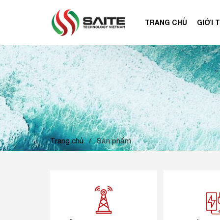
TRANG CHỦ
GIỚI 
Trang chủ
/
Sản phẩm
VIỄN THÔNG, ĐIỆN LỰC
ẮC QU