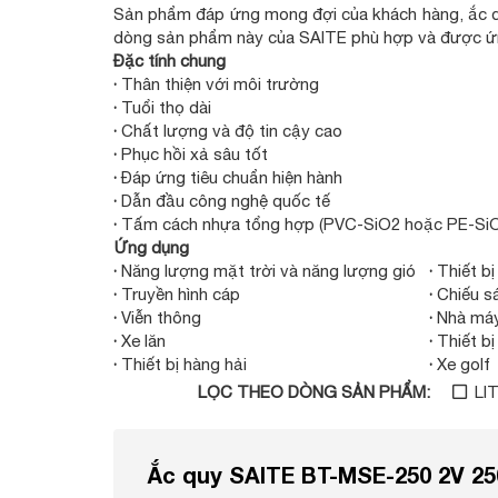
Sản phẩm đáp ứng mong đợi của khách hàng, ắc q
dòng sản phẩm này của SAITE phù hợp và được ứng 
Đặc tính chung
·
Thân thiện với môi trường
·
Tuổi thọ dài
·
Chất lượng và độ tin cậy cao
·
Phục hồi xả sâu tốt
·
Đáp ứng tiêu chuẩn hiện hành
·
Dẫn đầu công nghệ quốc tế
·
Tấm cách nhựa tổng hợp (PVC-SiO2 hoặc PE-Si
Ứng dụng
·
Năng lượng mặt trời và năng lượng gió
·
Thiết b
·
Truyền hình cáp
·
Chiếu s
·
Viễn thông
·
Nhà máy
·
Xe lăn
·
Thiết bị
·
Thiết bị hàng hải
·
Xe golf
LỌC
THEO DÒNG SẢN PHẨM
:
LI
Ắc quy SAITE BT-MSE-250 2V 2