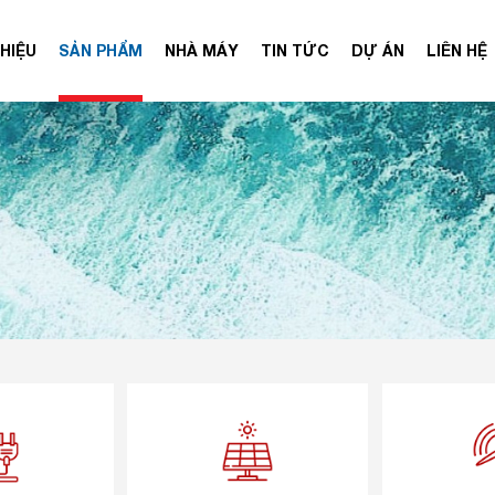
THIỆU
SẢN PHẨM
NHÀ MÁY
TIN TỨC
DỰ ÁN
LIÊN HỆ
NĂNG LƯỢNG MẶT TRỜI
Y UPS
NĂNG L