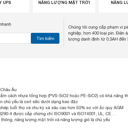
Y UPS
NĂNG LƯỢNG MẶT TRỜI
NĂNG L
 nhanh
Chúng tôi cung cấp phạm vi p
nghiệp, hơn 400 loại pin. Điện 
Tìm kiếm
lượng danh định từ 0,3AH đến
 Châu Âu
ấm cách nhựa tổng hợp (PVS-SiO2 hoặc PE-SiO2) có khả năng th
 chủ yếu là oxit silic dưới dạng keo đặc
phép tuổi thọ và chu kỳ xả sâu cao hơn 50% so với ắc quy AGM
BS6290-4 được cấp chứng chỉ ISO9001 và ISO14001, UL, CE…
thông, năng lượng mặt trời và năng lượng gió là chủ yếu