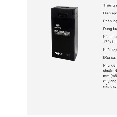
Thông 
Điện áp
Phân lo
Dung lư
Kích th
172x111
Khối lượ
Đầu cự:
Phụ kiện
chuẩn NS
mm (mặc
(tùy chọ
nắp đậy