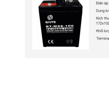
Điện áp
Dung lư
Kích t
172x10
Khối lư
Termina