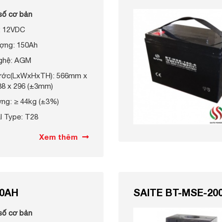
số cơ bản
: 12VDC
ợng: 150Ah
ghệ: AGM
hước(LxWxHxTH): 566mm x
88 x 296 (±3mm)
ợng: ≥ 44kg (±3%)
l Type: T28
Xem thêm
00AH
SAITE BT-MSE-200
số cơ bản