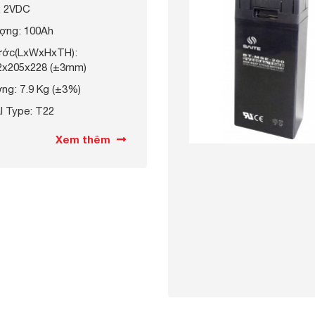
: 2VDC
ợng: 100Ah
hước(LxWxHxTH):
2x205x228 (±3mm)
ợng: 7.9 Kg (±3%)
l Type: T22
Xem thêm