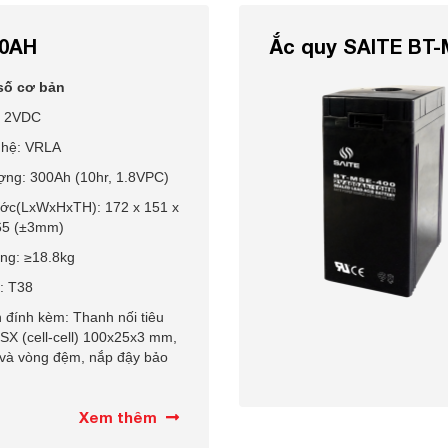
00AH
Ắc quy SAITE BT-
số cơ bản
: 2VDC
hệ: VRLA
ợng: 300Ah (10hr, 1.8VPC)
ước(LxWxHxTH): 172 x 151 x
65 (±3mm)
ợng: ≥18.8kg
: T38
 đính kèm: Thanh nối tiêu
SX (cell-cell) 100x25x3 mm,
 và vòng đệm, nắp đậy bảo
Xem thêm