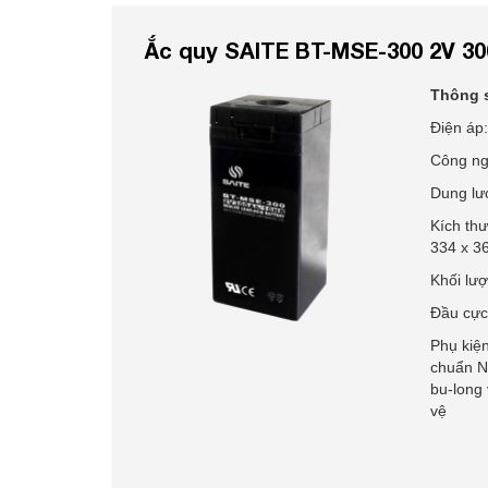
Ắc quy SAITE BT-MSE-300 2V 3
Thông 
Điện áp
Công ng
Dung lư
Kích th
334 x 3
Khối lư
Đầu cực
Phụ kiện
chuẩn N
bu-long
vệ