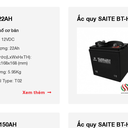
22AH
Ắc quy SAITE BT-
số cơ bản
: 12VDC
ợng: 22Ah
hước(LxWxHxTH):
x168x168 (mm)
ợng: 5.95Kg
l Type: T02
Xem thêm
 150AH
Ắc quy SAITE BT-