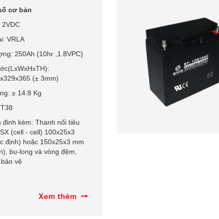
số cơ bản
: 2VDC
ại: VRLA
ợng: 250Ah (10hr ,1.8VPC)
ước(LxWxHxTH):
x329x365 (± 3mm)
ng: ≥ 14.8 Kg
 T38
 đinh kèm: Thanh nối tiêu
X (cell - cell) 100x25x3
 định) hoặc 150x25x3 mm
n), bu-long và vòng đệm,
 bảo vệ
Xem thêm