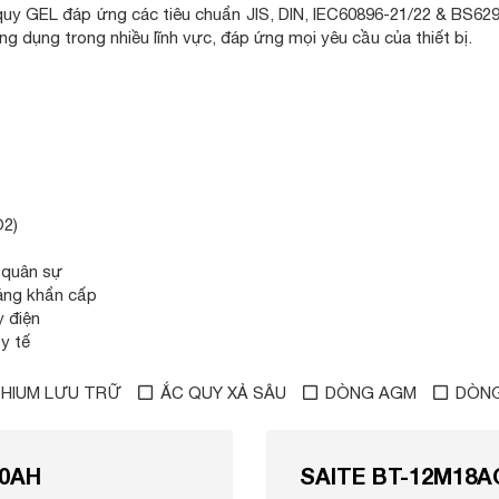
uy GEL đáp ứng các tiêu chuẩn JIS, DIN, IEC60896-21/22 & BS62
dụng trong nhiều lĩnh vực, đáp ứng mọi yêu cầu của thiết bị.
O2)
ị quân sự
áng khẩn cấp
 điện
 y tế
THIUM LƯU TRỮ
ẮC QUY XẢ SÂU
DÒNG AGM
DÒNG
50AH
SAITE BT-12M18A