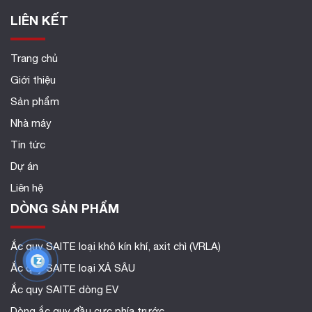
LIÊN KẾT
Trang chủ
Giới thiệu
Sản phẩm
Nhà máy
Tin tức
Dự án
Liên hệ
DÒNG SẢN PHẨM
Ắc quy SAITE loại khô kín khí, axit chì (VRLA)
Ắc quy SAITE loại XẢ SÂU
Ắc quy SAITE dòng EV
Dòng ắc quy đầu cực phía trước