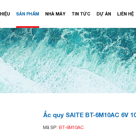
THIỆU
SẢN PHẨM
NHÀ MÁY
TIN TỨC
DỰ ÁN
LIÊN HỆ
Ắc quy SAITE BT-6M10AC 6V 1
Mã SP:
BT-6M10AC