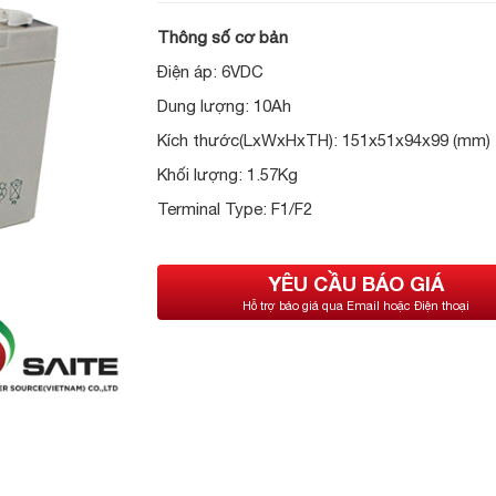
Thông số cơ bản
Điện áp: 6VDC
Dung lượng: 10Ah
Kích thước(LxWxHxTH): 151x51x94x99 (mm)
Khối lượng: 1.57Kg
Terminal Type: F1/F2
YÊU CẦU BÁO GIÁ
Hỗ trợ báo giá qua Email hoặc Điện thoại