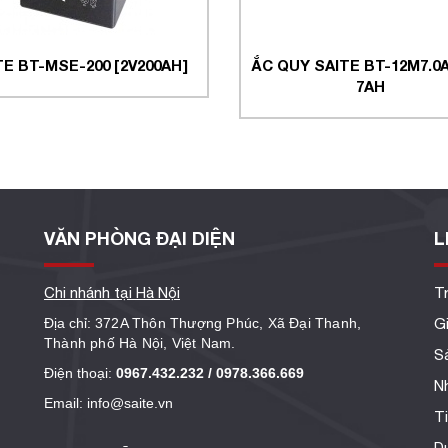
TE BT-MSE-200 [2V200AH]
ẮC QUY SAITE BT-12M7.0A
7AH
VĂN PHÒNG ĐẠI DIỆN
L
Chi nhánh tại Hà Nội
T
Địa chỉ:
372A Thôn Thượng Phúc, Xã Đại Thanh,
Gi
Thành phố Hà Nội, Việt Nam.
S
Điện thoại:
0967.432.232 / 0978.366.669
N
Email: info@saite.vn
T
D