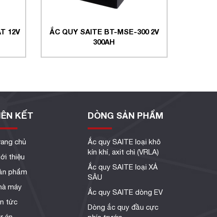
T 12V
ẮC QUY SAITE BT-MSE-300 2V
300AH
IÊN KẾT
DÒNG SẢN PHẨM
rang chủ
Ắc quy SAITE loại khô
kín khí, axit chì (VRLA)
ới thiệu
Ắc quy SAITE loại XẢ
ản phẩm
SÂU
hà máy
Ắc quy SAITE dòng EV
in tức
Dòng ắc quy đầu cực
ự án