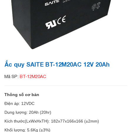
Ắc quy SAITE BT-12M20AC 12V 20Ah
Mã SP:
BT-12M20AC
Thông số cơ bản
Điện áp: 12VDC
Dung lượng: 20Ah (20hr)
Kích thước(LxWxHxTH): 182x77x166x166
(±2mm)
Khối lượng: 5.6Kg
(±3%)